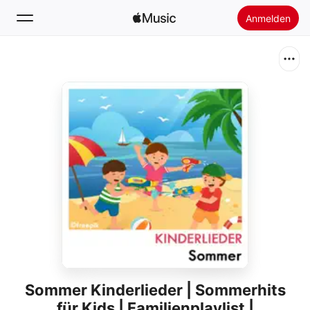
Anmelden
Suchen
Startseite
Neu
Apple Music installieren
Radio
Sommer Kinderlieder | Sommerhits
für Kids | Familienplaylist |