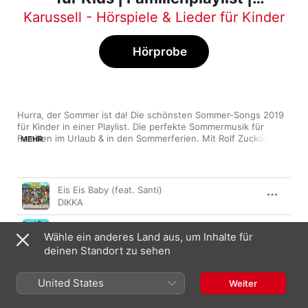
Sommerferien 2020 | Kindermusik
Karussell - Hörspiele & Lieder für Kinder
Hörprobe
Hurra, der Sommer ist da! Die schönsten Sommer-Songs 2019 
für Kinder in einer Playlist. Die perfekte Sommermusik für 
Familien im Urlaub & in den Sommerferien. Mit Rolf Zuckowski, 
MEHR
Nilsen, Eule, herrH, Deine Freunde, Willy Astor, Soy Luna, 
Hurra Kinderlieder und vielen mehr! Karussell - Kinderlieder
Titel
Länge
Eis Eis Baby (feat. Santi)
DIKKA
Die Kuh Mathilde (Single Mix)
Wähle ein anderes Land aus, um Inhalte für
Volker Rosin
deinen Standort zu sehen
La Bamba (feat. Alvaro Soler)
DIKKA
United States
Weiter
Der Gorilla mit der Sonnenbrille (feat. Volker
Rosin Quartett) [Jazz-Version]