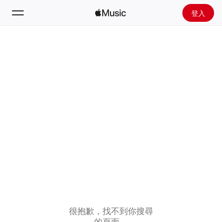
登入
搜尋
首頁
新發現
安裝 Apple Music
廣播
很抱歉，找不到你搜尋
的頁面。