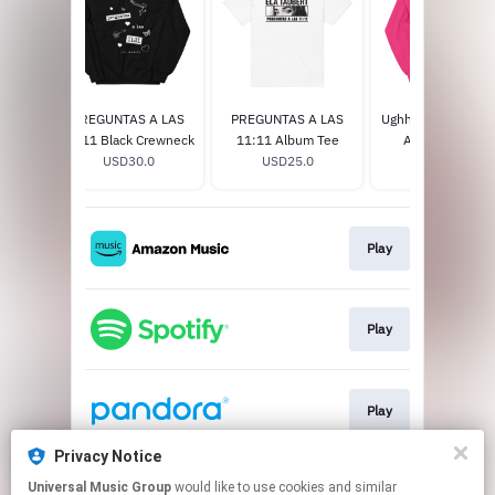
PREGUNTAS A LAS
PREGUNTAS A LAS
Ughhhh ¿Por Qué 
11:11 Black Crewneck
11:11 Album Tee
Así? Crewneck
USD30.0
USD25.0
USD35.0
Play
Play
Play
Privacy Notice
Universal Music Group
would like to use cookies and similar
Play