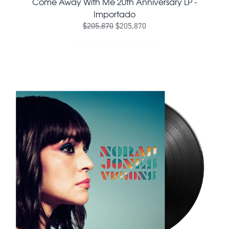
Come Away With Me 20th Anniversary LP -
Importado
$205.870
$205.870
AÑADIR AL CARRITO
AÑADIR COME AWAY WITH 