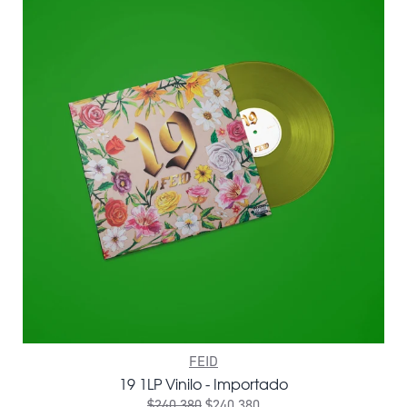
FEID
19 1LP Vinilo - Importado
$240.380
$240.380