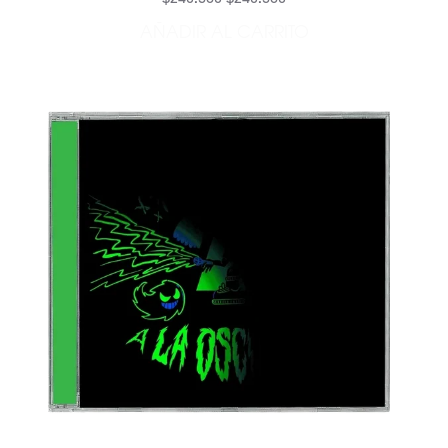
AÑADIR AL CARRITO
AÑADIR 19 1LP VINILO - I