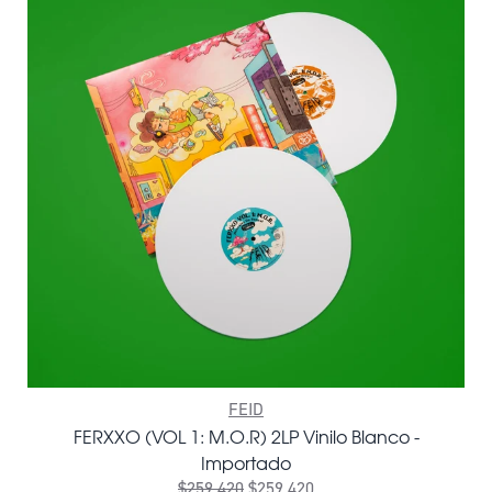
FEID
FERXXO (VOL 1: M.O.R) 2LP Vinilo Blanco -
Importado
$259.420
$259.420