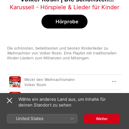
Weihnachtslieder für Kinder
Karussell - Hörspiele & Lieder für Kinder
Hörprobe
Die schönsten, beliebtesten und besten Kinderlieder zu 
Weihnachten von Volker Rosin. Eine Playlist mit traditionellen 
Kinder-Liedern zum Mittanzen und Mitsingen.
Titel
Länge
Weckt den Weihnachtsmann
Volker Rosin
Auf dem Weihnachtsmarkt
Wähle ein anderes Land aus, um Inhalte für
Volker Rosin
deinen Standort zu sehen
24 Türchen
Volker Rosin
United States
Weiter
Nikolaus Nikolaus