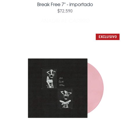
Break Free 7" - importado
$72.590
AÑADIR AL CARRITO
AÑADIR BREAK FREE 7" - I
EXCLUSIVO